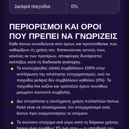
Jackpot παιχνίδια
0%
ΠΕΡΙΟΡΙΣΜΟΊ ΚΑΙ ΌΡΟΙ
ΠΟΥ ΠΡΈΠΕΙ ΝΑ ΓΝΩΡΊΖΕΙΣ
Κάθε bonus συνοδεύεται από όρους και προϋποθέσεις που
καθορίζουν τη χρήση του. Κατανοώντας αυτούς τους
κανόνες εκ των προτέρων, αποφεύγεις δυσάρεστες
εκπλήξεις κατά τη διαδικασία ανάληψης.
Τα κουλοχέρηδες (slots) συμβάλλουν 100% στην
εκπλήρωση της απαίτησης στοιχηματισμού, ενώ τα
παιχνίδια jackpot δεν συμβάλλουν καθόλου (0%). Τα
παιχνίδια live καζίνο και τραπεζιού έχουν συνήθως
μειωμένο ποσοστό συμβολής.
Δεν επιτρέπεται η ταυτόχρονη χρήση πολλαπλών bonus.
Καλό είναι να ολοκληρώνεις τον στοιχηματισμό ενός
bonus πριν ενεργοποιήσεις το επόμενο.
Το ανώτατο στοίχημα ανά γύρο κατά τη διάρκεια χρήσης
bonus είναι συνήθως €5 ανά σπιν — η υπέρβασή του