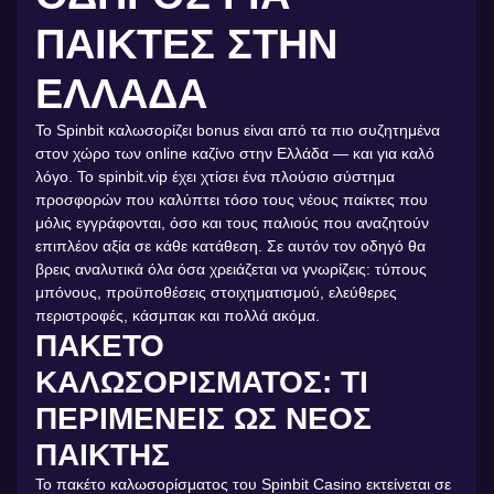
ΠΑΊΚΤΕΣ ΣΤΗΝ
ΕΛΛΆΔΑ
Το Spinbit καλωσορίζει bonus είναι από τα πιο συζητημένα
στον χώρο των online καζίνο στην Ελλάδα — και για καλό
λόγο. Το spinbit.vip έχει χτίσει ένα πλούσιο σύστημα
προσφορών που καλύπτει τόσο τους νέους παίκτες που
μόλις εγγράφονται, όσο και τους παλιούς που αναζητούν
επιπλέον αξία σε κάθε κατάθεση. Σε αυτόν τον οδηγό θα
βρεις αναλυτικά όλα όσα χρειάζεται να γνωρίζεις: τύπους
μπόνους, προϋποθέσεις στοιχηματισμού, ελεύθερες
περιστροφές, κάσμπακ και πολλά ακόμα.
ΠΑΚΈΤΟ
ΚΑΛΩΣΟΡΊΣΜΑΤΟΣ: ΤΙ
ΠΕΡΙΜΈΝΕΙΣ ΩΣ ΝΈΟΣ
ΠΑΊΚΤΗΣ
Το πακέτο καλωσορίσματος του Spinbit Casino εκτείνεται σε