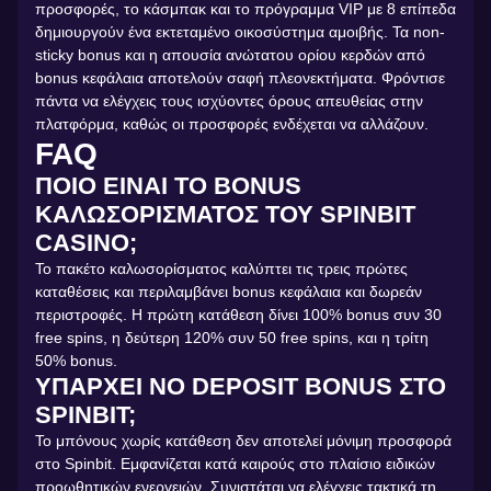
προσφορές, το κάσμπακ και το πρόγραμμα VIP με 8 επίπεδα
δημιουργούν ένα εκτεταμένο οικοσύστημα αμοιβής. Τα non-
sticky bonus και η απουσία ανώτατου ορίου κερδών από
bonus κεφάλαια αποτελούν σαφή πλεονεκτήματα. Φρόντισε
πάντα να ελέγχεις τους ισχύοντες όρους απευθείας στην
πλατφόρμα, καθώς οι προσφορές ενδέχεται να αλλάζουν.
FAQ
ΠΟΙΟ ΕΊΝΑΙ ΤΟ BONUS
ΚΑΛΩΣΟΡΊΣΜΑΤΟΣ ΤΟΥ SPINBIT
CASINO;
Το πακέτο καλωσορίσματος καλύπτει τις τρεις πρώτες
καταθέσεις και περιλαμβάνει bonus κεφάλαια και δωρεάν
περιστροφές. Η πρώτη κατάθεση δίνει 100% bonus συν 30
free spins, η δεύτερη 120% συν 50 free spins, και η τρίτη
50% bonus.
ΥΠΆΡΧΕΙ NO DEPOSIT BONUS ΣΤΟ
SPINBIT;
Το μπόνους χωρίς κατάθεση δεν αποτελεί μόνιμη προσφορά
στο Spinbit. Εμφανίζεται κατά καιρούς στο πλαίσιο ειδικών
προωθητικών ενεργειών. Συνιστάται να ελέγχεις τακτικά τη