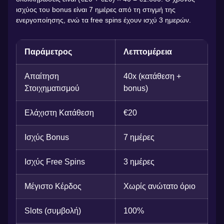
ισχύος του bonus είναι 7 ημέρες από τη στιγμή της
ενεργοποίησης, ενώ τα free spins έχουν ισχύ 3 ημερών.
Παράμετρος
Λεπτομέρεια
Απαίτηση
40x (κατάθεση +
Στοιχηματισμού
bonus)
Ελάχιστη Κατάθεση
€20
Ισχύς Bonus
7 ημέρες
Ισχύς Free Spins
3 ημέρες
Μέγιστο Κέρδος
Χωρίς ανώτατο όριο
Slots (συμβολή)
100%