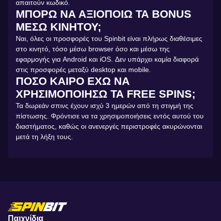
απαιτούν κωδικό.
ΜΠΟΡΏ ΝΑ ΑΞΙΟΠΟΙΏ ΤΑ BONUS
ΜΈΣΩ ΚΙΝΗΤΟΎ;
Ναι, όλες οι προσφορές του Spinbit είναι πλήρως διαθέσιμες
στο κινητό, τόσο μέσω browser όσο και μέσω της
εφαρμογής για Android και iOS. Δεν υπάρχει καμία διαφορά
στις προσφορές μεταξύ desktop και mobile.
ΠΌΣΟ ΚΑΙΡΌ ΈΧΩ ΝΑ
ΧΡΗΣΙΜΟΠΟΙΉΣΩ ΤΑ FREE SPINS;
Τα δωρεάν σπινς έχουν ισχύ 3 ημερών από τη στιγμή της
πίστωσης. Φρόντισε να τα χρησιμοποιήσεις εντός αυτού του
διαστήματος, καθώς οι ανενεργές περιστροφές ακυρώνονται
μετά τη λήξη τους.
Παιχνίδια