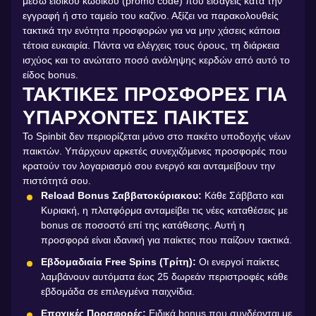
μέσω ειδικού κωδικού (promo code) που εισάγεις κατά την
εγγραφή ή στο ταμείο του καζίνο. Αξίζει να παρακολουθείς
τακτικά την ενότητα προσφορών για να μην χάσεις κάποια
τέτοια ευκαιρία. Πάντα να ελέγχεις τους όρους, τη διάρκεια
ισχύος και το ανώτατο ποσό ανάληψης κερδών από αυτό το
είδος bonus.
ΤΑΚΤΙΚΈΣ ΠΡΟΣΦΟΡΈΣ ΓΙΑ
ΥΠΆΡΧΟΝΤΕΣ ΠΑΊΚΤΕΣ
Το Spinbit δεν περιορίζεται μόνο στο πακέτο υποδοχής νέων
παικτών. Υπάρχουν αρκετές συνεχιζόμενες προσφορές που
κρατούν τον λογαριασμό σου ενεργό και ανταμείβουν την
πιστότητά σου.
Reload Bonus Σαββατοκύριακου:
Κάθε Σάββατο και
Κυριακή, η πλατφόρμα ανταμείβει τις νέες καταθέσεις με
bonus σε ποσοστό επί της κατάθεσης. Αυτή η
προσφορά είναι ιδανική για παίκτες που παίζουν τακτικά.
Εβδομαδιαία Free Spins (Τρίτη):
Οι ενεργοί παίκτες
λαμβάνουν αυτόματα έως 25 δωρεάν περιστροφές κάθε
εβδομάδα σε επιλεγμένα παιχνίδια.
Εποχικές Προσφορές:
Ειδικά bonus που συνδέονται με