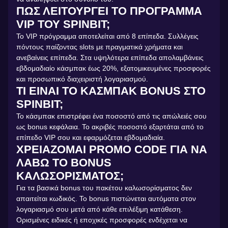
ΠΏΣ ΛΕΙΤΟΥΡΓΕΊ ΤΟ ΠΡΌΓΡΑΜΜΑ
VIP ΤΟΥ SPINBIT;
Το VIP πρόγραμμα αποτελείται από 8 επίπεδα. Συλλέγεις
πόντους παίζοντας slots με πραγματικά χρήματα και
ανεβαίνεις επίπεδα. Στα υψηλότερα επίπεδα απολαμβάνεις
εβδομαδιαίο κάσμπακ έως 20%, εξατομικευμένες προσφορές
και προσωπικό διαχειριστή λογαριασμού.
ΤΙ ΕΊΝΑΙ ΤΟ ΚΆΣΜΠΑΚ BONUS ΣΤΟ
SPINBIT;
Το κάσμπακ επιστρέφει ένα ποσοστό από τις απώλειές σου
ως bonus κεφάλαια. Το ακριβές ποσοστό εξαρτάται από το
επίπεδο VIP σου και εφαρμόζεται εβδομαδιαία.
ΧΡΕΙΆΖΟΜΑΙ PROMO CODE ΓΙΑ ΝΑ
ΛΆΒΩ ΤΟ BONUS
ΚΑΛΩΣΟΡΊΣΜΑΤΟΣ;
Για τα βασικά bonus του πακέτου καλωσορίσματος δεν
απαιτείται κωδικός. Το bonus πιστώνεται αυτόματα στον
λογαριασμό σου μετά από κάθε επιλέξιμη κατάθεση.
Ορισμένες ειδικές ή εποχικές προσφορές ενδέχεται να