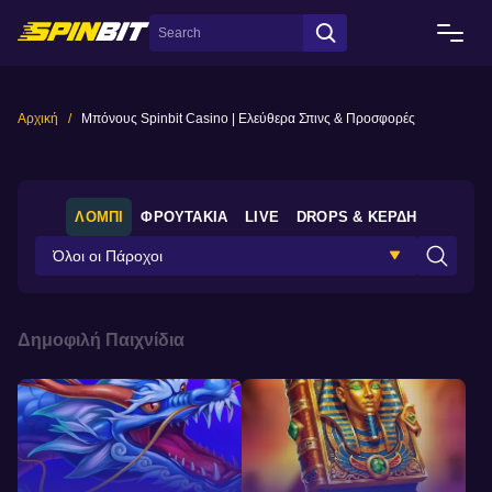
Αρχική
Μπόνους Spinbit Casino | Ελεύθερα Σπινς & Προσφορές
ΛΌΜΠΙ
ΦΡΟΥΤΆΚΙΑ
LIVE
DROPS & ΚΈΡΔΗ
Όλοι οι Πάροχοι
Δημοφιλή Παιχνίδια