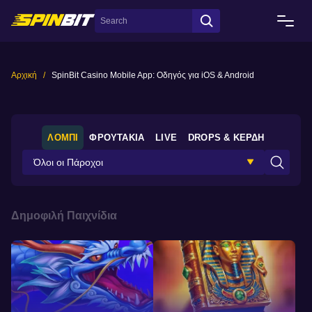
Αρχική
SpinBit Casino Mobile App: Οδηγός για iOS & Android
ΛΌΜΠΙ
ΦΡΟΥΤΆΚΙΑ
LIVE
DROPS & ΚΈΡΔΗ
Όλοι οι Πάροχοι
Δημοφιλή Παιχνίδια