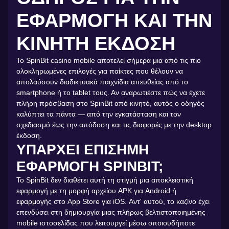
ΕΦΑΡΜΟΓΉ ΚΑΙ ΤΗΝ
ΚΙΝΗΤΉ ΈΚΔΟΣΗ
Το SpinBit casino mobile αποτελεί σήμερα μια από τις πιο
ολοκληρωμένες επιλογές για παίκτες που θέλουν να
απολαύσουν διαδικτυακά παιχνίδια απευθείας από το
smartphone ή το tablet τους. Αν αναρωτιέστε πώς να έχετε
πλήρη πρόσβαση στο SpinBit από κινητό, αυτός ο οδηγός
καλύπτει τα πάντα — από την εγκατάσταση και τον
σχεδιασμό έως την απόδοση και τις διαφορές με την desktop
έκδοση.
ΥΠΆΡΧΕΙ ΕΠΊΣΗΜΗ
ΕΦΑΡΜΟΓΉ SPINBIT;
Το SpinBit δεν διαθέτει αυτή τη στιγμή μια αποκλειστική
εφαρμογή με τη μορφή αρχείου APK για Android ή
εφαρμογής στο App Store για iOS. Αντ' αυτού, το καζίνο έχει
επενδύσει στη δημιουργία μιας πλήρως βελτιστοποιημένης
mobile ιστοσελίδας που λειτουργεί μέσω οποιουδήποτε