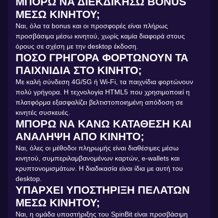
ΜΠΟΡΏ ΝΑ ΔΙΕΚΔΙΚΉΣΩ BONUS
ΜΈΣΩ ΚΙΝΗΤΟΎ;
Ναι, όλα τα bonus και οι προσφορές είναι πλήρως
προσβάσιμα μέσω κινητού, χωρίς καμία διαφορά στους
όρους σε σχέση με την desktop έκδοση.
ΠΌΣΟ ΓΡΉΓΟΡΑ ΦΟΡΤΏΝΟΥΝ ΤΑ
ΠΑΙΧΝΊΔΙΑ ΣΤΟ ΚΙΝΗΤΌ;
Με καλή σύνδεση 4G/5G ή Wi-Fi, τα παιχνίδια φορτώνουν
πολύ γρήγορα. Η τεχνολογία HTML5 που χρησιμοποιεί η
πλατφόρμα εξασφαλίζει βελτιστοποιημένη απόδοση σε
κινητές συσκευές.
ΜΠΟΡΏ ΝΑ ΚΆΝΩ ΚΑΤΆΘΕΣΗ ΚΑΙ
ΑΝΆΛΗΨΗ ΑΠΌ ΚΙΝΗΤΌ;
Ναι, όλες οι μέθοδοι πληρωμής είναι διαθέσιμες μέσω
κινητού, συμπεριλαμβανομένων καρτών, e-wallets και
κρυπτονομισμάτων. Η διαδικασία είναι ίδια με αυτή του
desktop.
ΥΠΆΡΧΕΙ ΥΠΟΣΤΉΡΙΞΗ ΠΕΛΑΤΏΝ
ΜΈΣΩ ΚΙΝΗΤΟΎ;
Ναι, η ομάδα υποστήριξης του SpinBit είναι προσβάσιμη